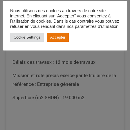
Architecte : Atelier DUCASTAING
Nous utilisons des cookies au travers de notre site
internet. En cliquant sur "Accepter" vous consentez à
Programme et lieu de l’opération : Restructuration de
l'utilisation de cookies. Dans le cas contraire vous pouvez
refuser en vous rendant dans nos paramètres d'utilisation.
l’usine Alstom à Séméac
Cookie Settings
Accepter
Identité et coordonnées du maître d’ouvrage :
ALSTOM
Délais des travaux : 12 mois de travaux
Mission et rôle précis exercé par le titulaire de la
référence : Entreprise générale
Superficie (m2 SHON) : 19 000 m2