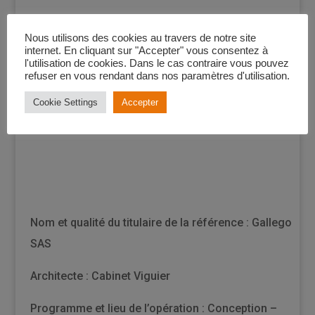
Nous utilisons des cookies au travers de notre site
internet. En cliquant sur "Accepter" vous consentez à
Conception – Construction d’une
l'utilisation de cookies. Dans le cas contraire vous pouvez
refuser en vous rendant dans nos paramètres d'utilisation.
clinique SSR
Cookie Settings
Accepter
Nom et qualité du titulaire de la référence : Gallego
SAS
Architecte : Cabinet Viguier
Programme et lieu de l’opération :
Conception –