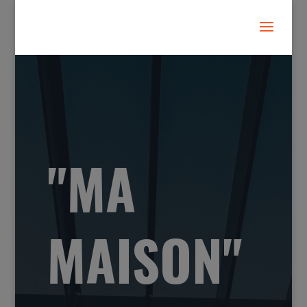
"MA
MAISON"