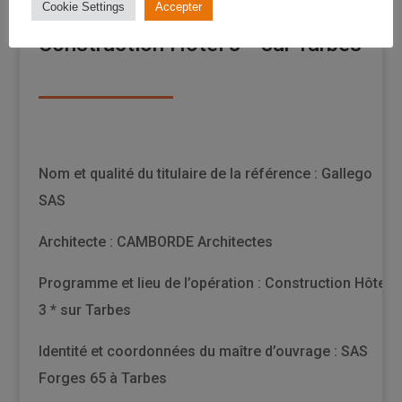
Cookie Settings
Accepter
Construction Hôtel 3 * sur Tarbes
Nom et qualité du titulaire de la référence : Gallego
SAS
Architecte : CAMBORDE Architectes
Programme et lieu de l’opération :
Construction Hôtel
3 * sur Tarbes
Identité et coordonnées du maître d’ouvrage : SAS
Forges 65 à Tarbes