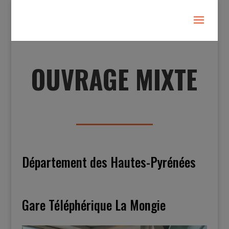
OUVRAGE MIXTE
Département des Hautes-Pyrénées
Gare Téléphérique La Mongie